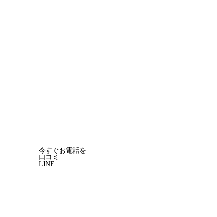
富士宮交通事故治療整骨院
森本整骨
院・森本施術院
〒418-0111
静岡県富
士宮市山宮35-15
電話番号：0544-58-
7677
Copyright © 2025 富士宮交通事故治療整骨院
今すぐお電話を
口コミ
LINE